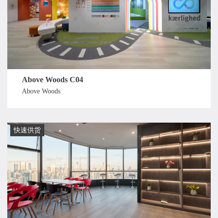
Above Woods C04
Above Woods
快速供货