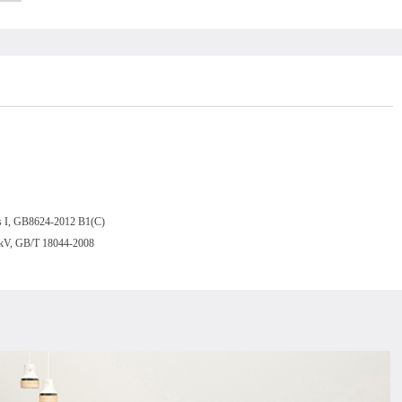
 I, GB8624-2012 B1(C)
kV, GB/T 18044-2008