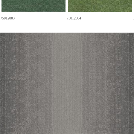
75012003
75012004