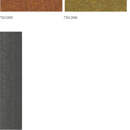
75012005
75012006