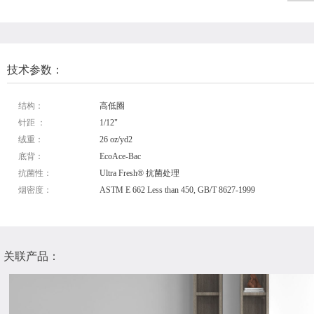
技术参数：
结构：
高低圈
针距 ：
1/12"
绒重：
26 oz/yd2
底背：
EcoAce-Bac
抗菌性：
Ultra Fresh® 抗菌处理
烟密度：
ASTM E 662 Less than 450, GB/T 8627-1999
关联产品：