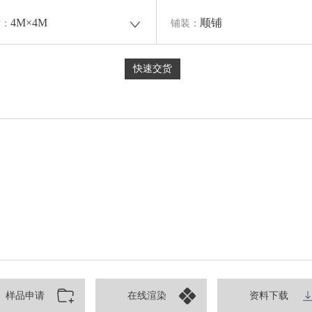
4M×4M
顺铺
寸：
铺装：
快速交货
样品申请
在线渲染
资料下载