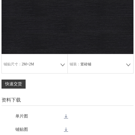
铺贴尺寸：
2M×2M
铺装：
竖砖铺
快速交货
资料下载
单片图
铺贴图