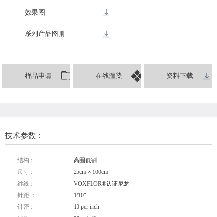
效果图
系列产品图册
样品申请
在线渲染
资料下载
技术参数：
结构：
高圈低割
尺寸：
25cm × 100cm
纱线：
VOXFLOR®认证尼龙
针距 ：
1/10"
针密：
10 per inch