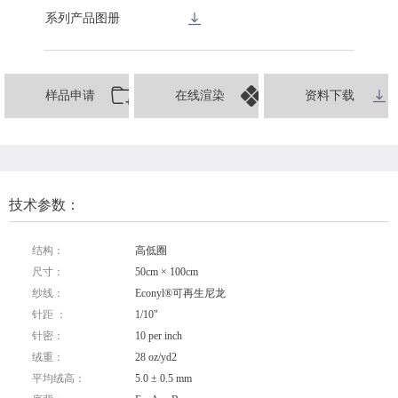
系列产品图册
样品申请
在线渲染
资料下载
技术参数：
结构：
高低圈
尺寸：
50cm × 100cm
纱线：
Econyl®可再生尼龙
针距 ：
1/10"
针密：
10 per inch
绒重：
28 oz/yd2
平均绒高：
5.0 ± 0.5 mm