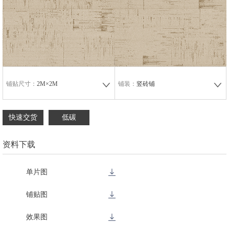
铺贴尺寸：
2M×2M
铺装：
竖砖铺
快速交货
低碳
资料下载
单片图
铺贴图
效果图