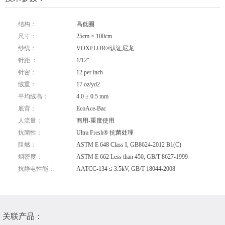
结构：
高低圈
尺寸：
25cm × 100cm
纱线：
VOXFLOR®认证尼龙
针距 ：
1/12"
针密：
12 per inch
绒重：
17 oz/yd2
平均绒高：
4.0 ± 0.5 mm
底背：
EcoAce-Bac
人流量：
商用-重度使用
抗菌性：
Ultra Fresh® 抗菌处理
阻燃：
ASTM E 648 Class I, GB8624-2012 B1(C)
烟密度：
ASTM E 662 Less than 450, GB/T 8627-1999
抗静电性能：
AATCC-134 ≤ 3.5kV, GB/T 18044-2008
关联产品：