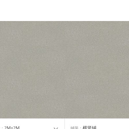
2M×2M
横竖铺
寸：
铺装：