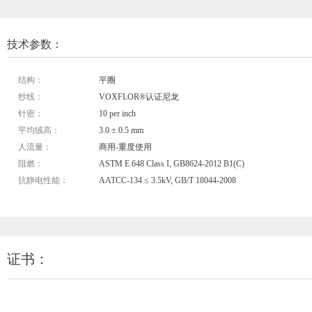
技术参数：
结构：
平圈
纱线：
VOXFLOR®认证尼龙
针密：
10 per inch
平均绒高：
3.0 ± 0.5 mm
人流量：
商用-重度使用
阻燃：
ASTM E 648 Class I, GB8624-2012 B1(C)
抗静电性能：
AATCC-134 ≤ 3.5kV, GB/T 18044-2008
证书：