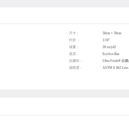
尺寸：
50cm × 50cm
针距 ：
1/10"
绒重：
20 oz/yd2
底背：
EcoAce-Bac
抗菌性：
Ultra Fresh® 
烟密度：
ASTM E 662 Less 