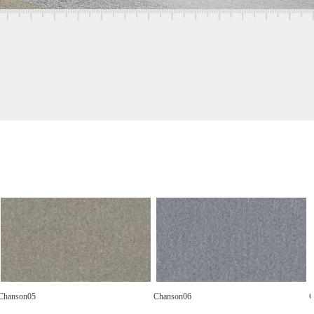
Chanson05
Chanson06
C