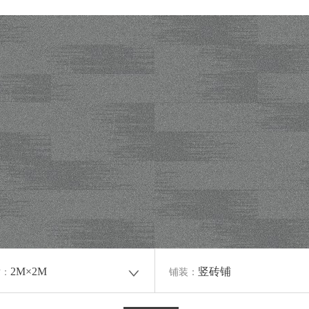
2M×2M
竖砖铺
寸：
铺装：