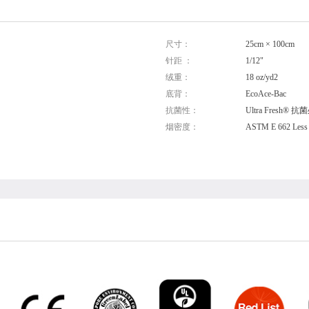
尺寸：
25cm × 100cm
针距 ：
1/12"
绒重：
18 oz/yd2
底背：
EcoAce-Bac
抗菌性：
Ultra Fresh® 
烟密度：
ASTM E 662 Less 