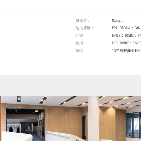
耐摩层：
0.5mm
防火等级：
EN 13501-1：Bfl-
性能：
ENISO 10582：PA
抗污：
ISO 26987：PAS
质保：
15年有限商业质