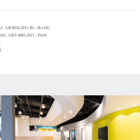
s1 , GB 8624-2012: B1（B-s1t0）
SS , GB/T 4085-2015：PASS
S
保