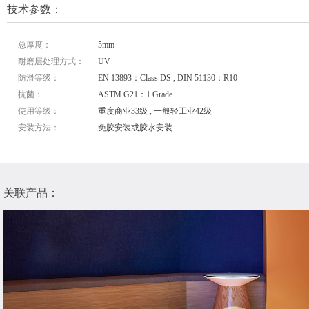
技术参数：
总厚度：
5mm
耐磨层处理方式：
UV
防滑等级：
EN 13893：Class DS , DIN 51130：R10
抗菌：
ASTM G21：1 Grade
使用等级：
重度商业33级 , 一般轻工业42级
安装方法：
免胶安装或胶水安装
关联产品：