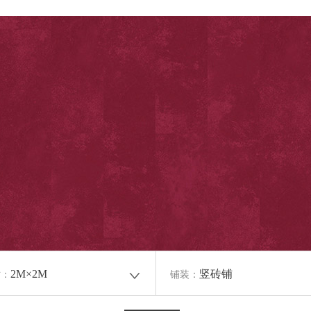
2M×2M
竖砖铺
寸：
铺装：